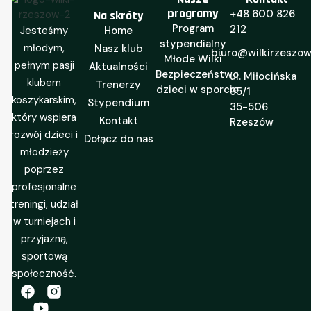
programy
+48 600 826
Na skróty
Program
212
Jesteśmy
Home
stypendialny
młodym,
Nasz klub
biuro@wilkirzeszow
Młode Wilki
pełnym pasji
Aktualności
Bezpieczeństwo
ul. Miłocińska
klubem
Trenerzy
dzieci w sporcie
95/1
koszykarskim,
Stypendium
35-506
który wspiera
Kontakt
Rzeszów
rozwój dzieci i
Dołącz do nas
młodzieży
poprzez
profesjonalne
treningi, udział
w turniejach i
przyjazną,
sportową
społeczność.